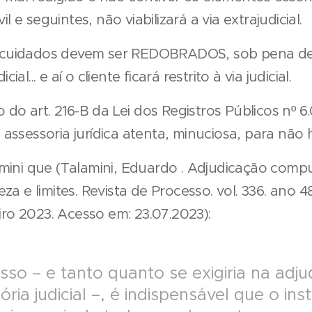
il e seguintes, não viabilizará a via extrajudicial.
os cuidados devem ser REDOBRADOS, sob pena d
cial... e aí o cliente ficará restrito à via judicial.
 do art. 216-B da Lei dos Registros Públicos nº 6
ssessoria jurídica atenta, minuciosa, para não 
ni que (Talamini, Eduardo . Adjudicação compuls
a e limites. Revista de Processo. vol. 336. ano 48.
eiro 2023. Acesso em: 23.07.2023):
isso – e tanto quanto se exigiria na adjud
́ria judicial –, é indispensável que o i