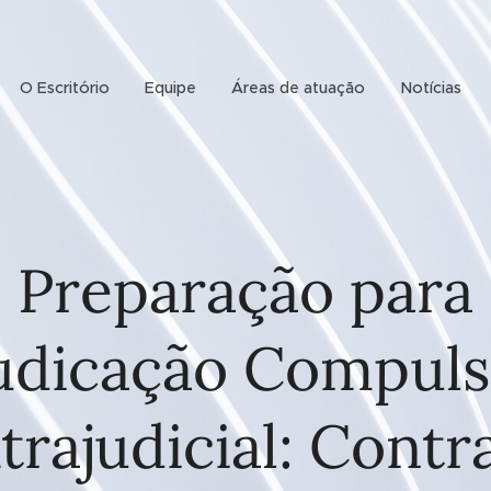
O Escritório
Equipe
Áreas de atuação
Notícias
Preparação para
udicação Compuls
trajudicial: Contr