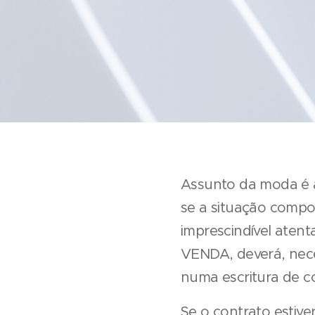
Assunto da moda é a 
se a situação compor
imprescindível at
VENDA, deverá, nece
numa escritura de c
Se o contrato estive