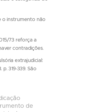
e o instrumento não
.015/73 reforça a
haver contradições.
ória extrajudicial:
 p. 319-339. São
icação
nstrumento de