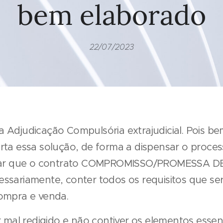
bem elaborado
22/07/2023
Adjudicação Compulsória extrajudicial. Pois bem
ta essa solução, de forma a dispensar o processo
entar que o contrato COMPROMISSO/PROMESSA 
ssariamente, conter todos os requisitos que se
ompra e venda.
r mal redigido e não contiver os elementos essenc