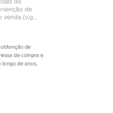
ciais do
venção de
 venda (v.g.,
a obtenção de
messa de compra e
o longo de anos,