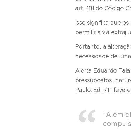
art. 481 do Código Civ
Isso significa que 
permitir a via extrajudi
Portanto, a alteração
necessidade de uma a
Alerta Eduardo Talami
pressupostos, naturez
Paulo: Ed. RT, fever
"Além d
compulso