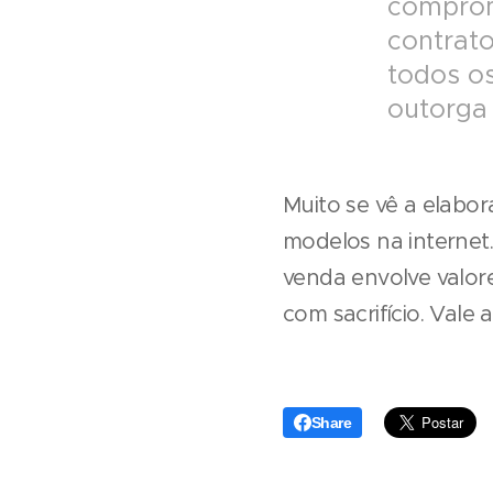
comprom
contrato
todos os
outorga 
Muito se vê a elabo
modelos na interne
venda envolve valor
com sacrifício. Vale 
Share