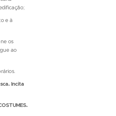
dificação;
to e à
one os
egue ao
rários.
ca. Incita
E COSTUMES.