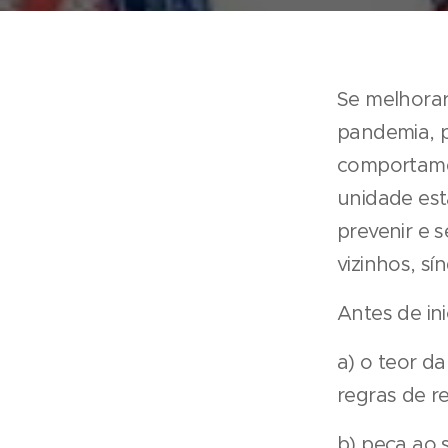
Se melhorar
pandemia, 
comportamen
unidade est
prevenir e 
vizinhos, sí
Antes de in
a) o teor d
regras de r
b) peça ao 