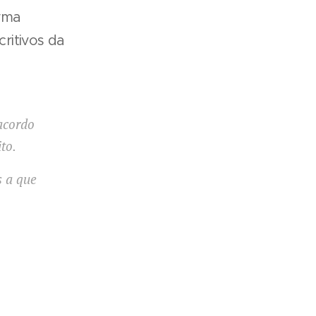
rma
critivos da
 acordo
to.
s a que