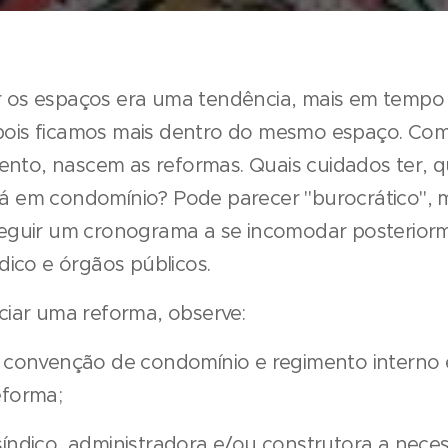
 os espaços era uma tendência, mais em tempo
pois ficamos mais dentro do mesmo espaço. Com
to, nascem as reformas. Quais cuidados ter, 
á em condomínio? Pode parecer "burocrático", 
seguir um cronograma a se incomodar posterio
ndico e órgãos públicos.
iciar uma reforma, observe:
a convenção de condomínio e regimento interno 
eforma;
síndico, administradora e/ou construtora a neces