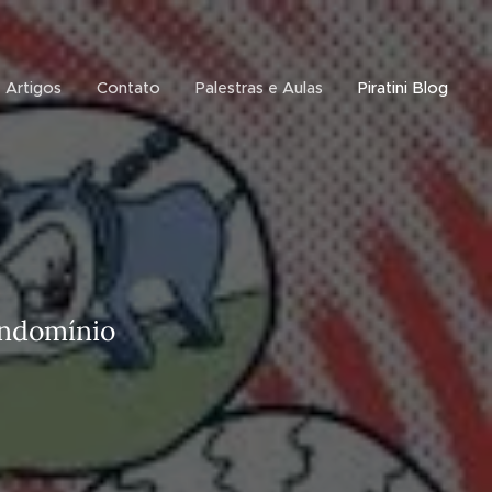
Artigos
Contato
Palestras e Aulas
Piratini Blog
ondomínio