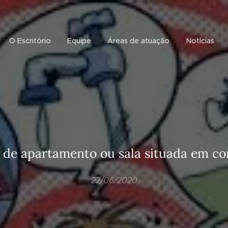
O Escritório
Equipe
Áreas de atuação
Notícias
de apartamento ou sala situada em c
22/06/2020