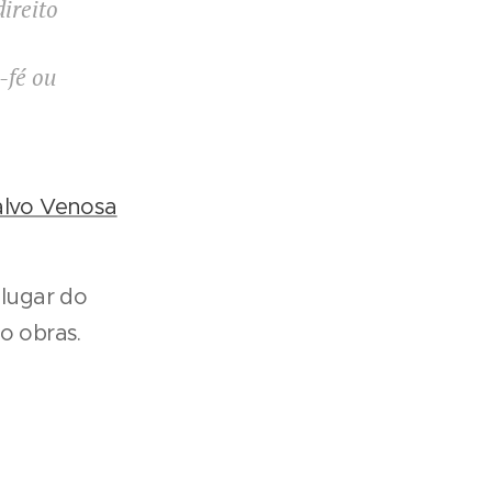
direito
-fé ou
Salvo Venosa
lugar do
o obras.