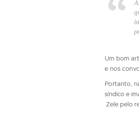
A
q
i
p
Um bom artig
e nos convoc
Portanto, n
síndico e i
Zele pelo 