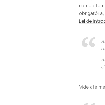
comportame
obrigatória,
Lei de Intr
Ar
co
Ar
e
Vide até mes