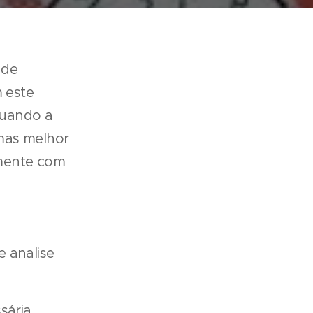
 de
 este
quando a
mas melhor
rmente com
e analise
sária